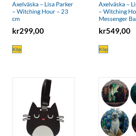
Axelväska – Lisa Parker
Axelväska – Li
– Witching Hour – 23
– Witching Ho
cm
Messenger Ba
kr
299,00
kr
549,00
Köp
Köp