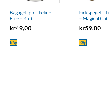
Bagagelapp – Feline
Fickspegel – L
Fine – Katt
– Magical Cat
kr
49,00
kr
59,00
Köp
Köp