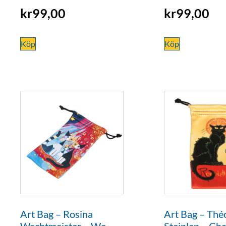
kr
99,00
kr
99,00
Köp
Köp
Art Bag – Rosina
Art Bag – Thé
Wachtmeister – We
Steinlen – Cha