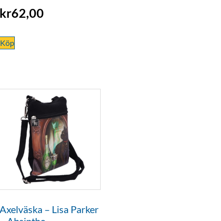
kr
62,00
Köp
Axelväska – Lisa Parker
– Absinthe