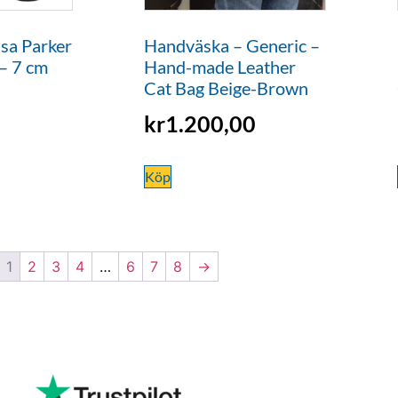
isa Parker
Handväska – Generic –
 – 7 cm
Hand-made Leather
Cat Bag Beige-Brown
kr
1.200,00
Köp
1
2
3
4
…
6
7
8
→