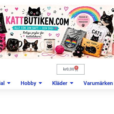
0
kr
0,00
al
Hobby
Kläder
Varumärken