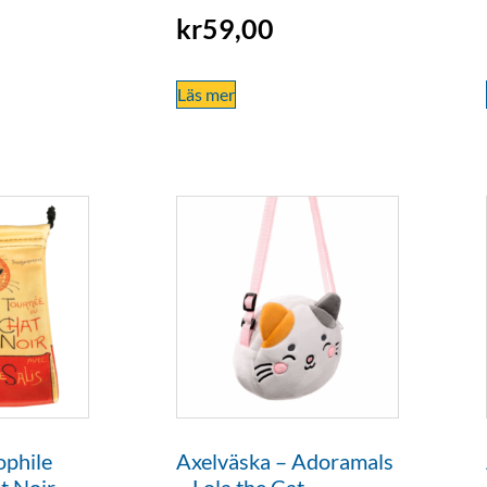
kr
59,00
Läs mer
ophile
Axelväska – Adoramals
t Noir
– Lola the Cat