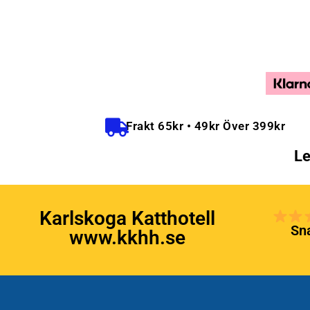
Frakt 65kr • 49kr Över 399kr
Le
Karlskoga Katthotell
Sna
www.kkhh.se