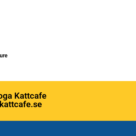
ure
oga Kattcafe
attcafe.se