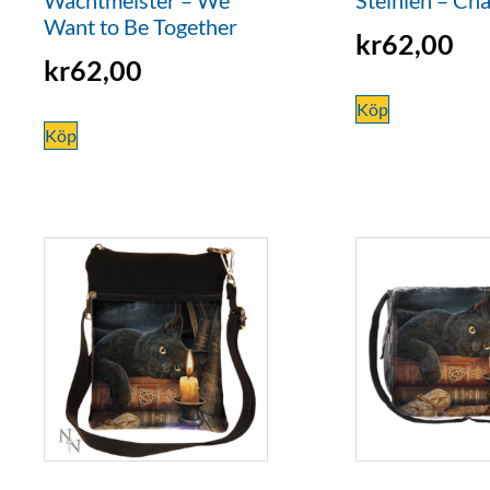
Want to Be Together
kr
62,00
kr
62,00
Köp
Köp