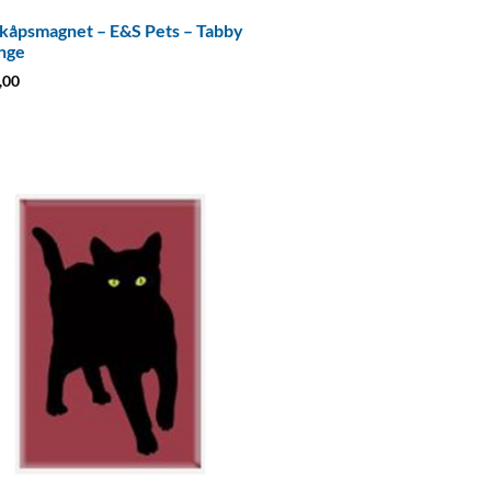
kåpsmagnet – E&S Pets – Tabby
nge
,00