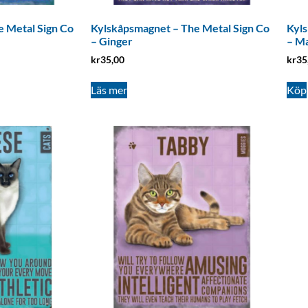
 Metal Sign Co
Kylskåpsmagnet – The Metal Sign Co
Kyls
– Ginger
– M
kr
35,00
kr
35
Läs mer
Köp