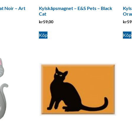
t Noir – Art
Kylskåpsmagnet – E&S Pets – Black
Kyls
Cat
Ora
kr
59,00
kr
59
Köp
Köp