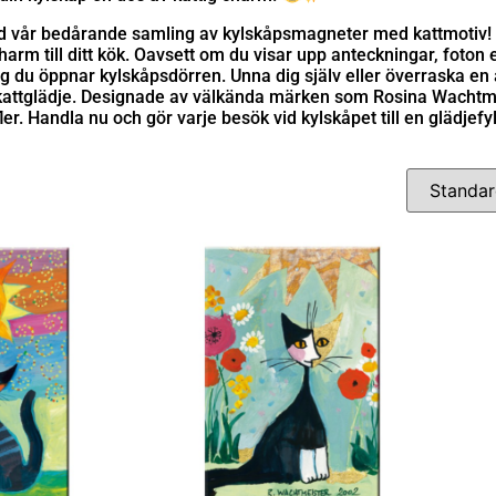
 med vår bedårande samling av kylskåpsmagneter med kattmotiv!
harm till ditt kök. Oavsett om du visar upp anteckningar, foton e
ng du öppnar kylskåpsdörren. Unna dig själv eller överraska e
 av kattglädje. Designade av välkända märken som Rosina Wachtme
r. Handla nu och gör varje besök vid kylskåpet till en glädjefy