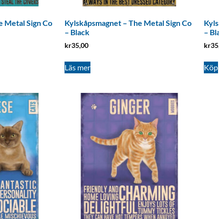
 Metal Sign Co
Kylskåpsmagnet – The Metal Sign Co
Kyls
– Black
– Bl
kr
35,00
kr
35
Läs mer
Köp