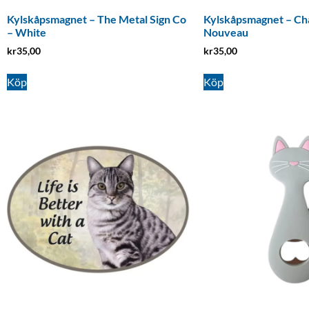
Kylskåpsmagnet – The Metal Sign Co
Kylskåpsmagnet – Cha
– White
Nouveau
kr
35,00
kr
35,00
Köp
Köp