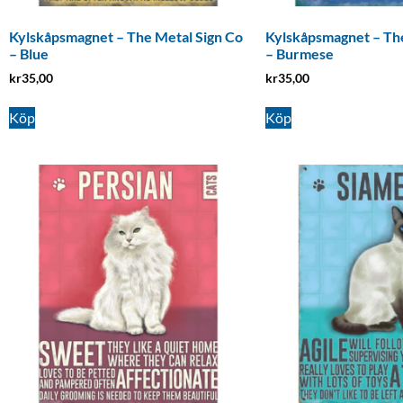
Kylskåpsmagnet – The Metal Sign Co
Kylskåpsmagnet – The
– Blue
– Burmese
kr
35,00
kr
35,00
Köp
Köp