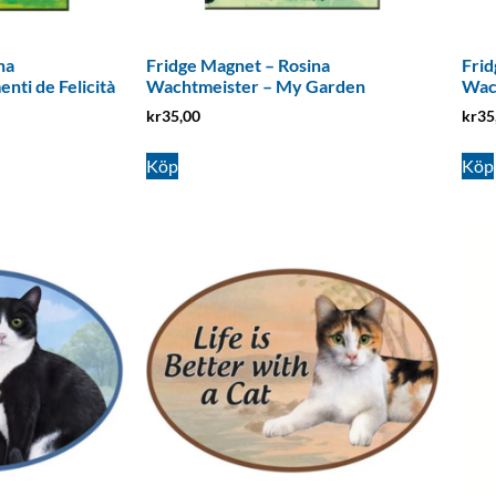
na
Fridge Magnet – Rosina
Frid
ti de Felicità
Wachtmeister – My Garden
Wac
kr
35,00
kr
35
Köp
Köp