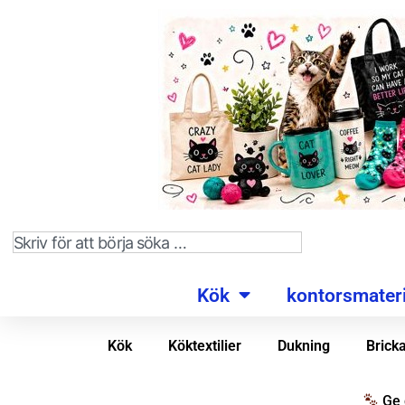
Kök
kontorsmateri
Kök
Köktextilier
Dukning
Brick
Ge 