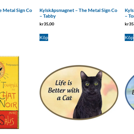
 Metal Sign Co
Kylskåpsmagnet – The Metal Sign Co
Kyls
– Tabby
– To
kr
35,00
kr
35
Köp
Köp