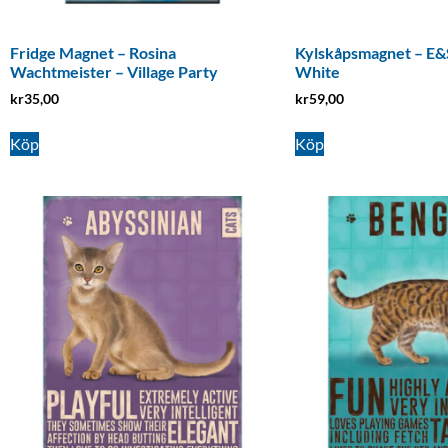
Fridge Magnet – Rosina
Kylskåpsmagnet – E&S
Wachtmeister – Village Party
White
kr
35,00
kr
59,00
Köp
Köp