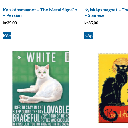
Kylskåpsmagnet – The Metal Sign Co
Kylskåpsmagnet – The
– Persian
– Siamese
kr
35,00
kr
35,00
Köp
Köp