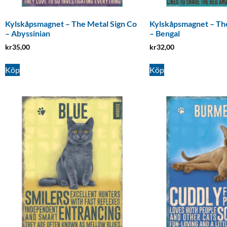
Kylskåpsmagnet – The Metal Sign Co
Kylskåpsmagnet – The
– Abyssinian
– Bengal
kr
35,00
kr
32,00
Köp
Köp