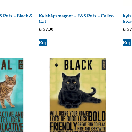
 Pets – Black &
Kylskåpsmagnet – E&S Pets – Calico
kyls
Cat
Sva
kr
59,00
kr
59
Köp
Köp