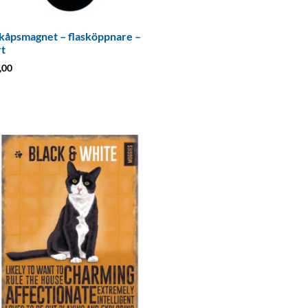
kåpsmagnet – flasköppnare –
rt
,00