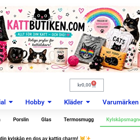
0
kr
0,00
al
Hobby
Kläder
Varumärken
a
Porslin
Glas
Termosmugg
Kylskåpsmagn
din kylskåp en dos av kattig charm!