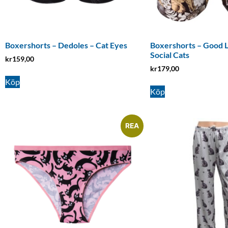
Boxershorts – Dedoles – Cat Eyes
Boxershorts – Good 
Social Cats
kr
159,00
kr
179,00
Köp
Köp
REA