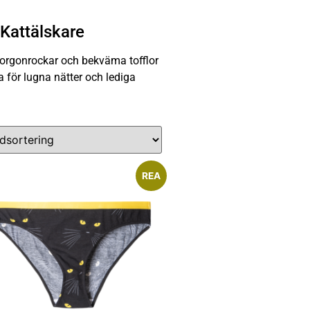
Kattälskare
morgonrockar och bekväma tofflor
 för lugna nätter och lediga
REA