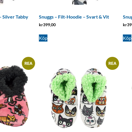
– Silver Tabby
Snuggs – Filt-Hoodie – Svart & Vit
Snug
kr
399,00
kr
39
Köp
Köp
REA
REA