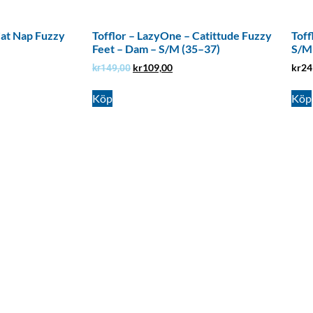
Cat Nap Fuzzy
Tofflor – LazyOne – Catittude Fuzzy
Toff
Feet – Dam – S/M (35–37)
S/M
kr
109,00
kr
24
kr
149,00
Köp
Köp