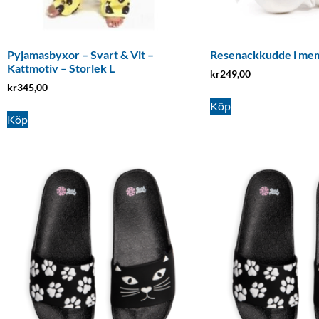
Pyjamasbyxor – Svart & Vit –
Resenackkudde i me
Kattmotiv – Storlek L
kr
249,00
kr
345,00
Köp
Köp