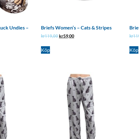
Luck Undies –
Briefs Women’s – Cats & Stripes
Brie
kr
59,00
kr
119,00
kr
11
Köp
Köp