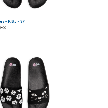
ers – Kitty – 37
9,00