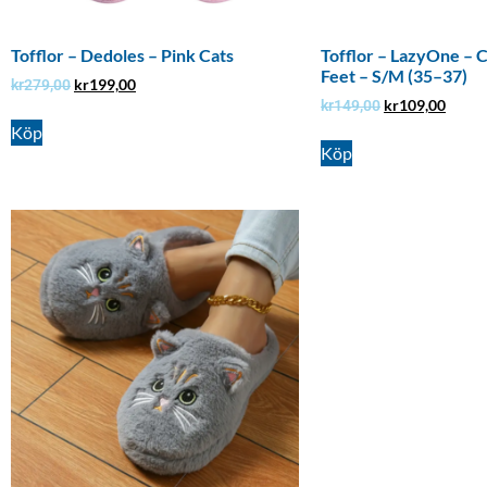
Tofflor – Dedoles – Pink Cats
Tofflor – LazyOne – 
Feet – S/M (35–37)
kr
199,00
kr
279,00
kr
109,00
kr
149,00
Köp
Köp