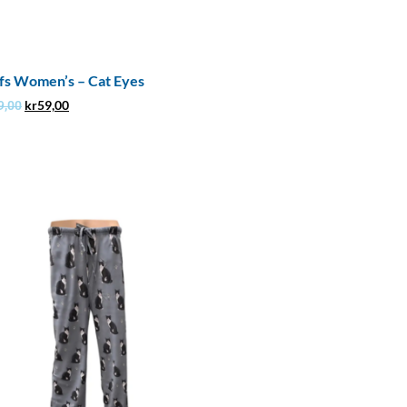
fs Women’s – Cat Eyes
kr
59,00
9,00