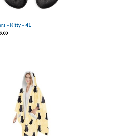
ers – Kitty – 41
9,00