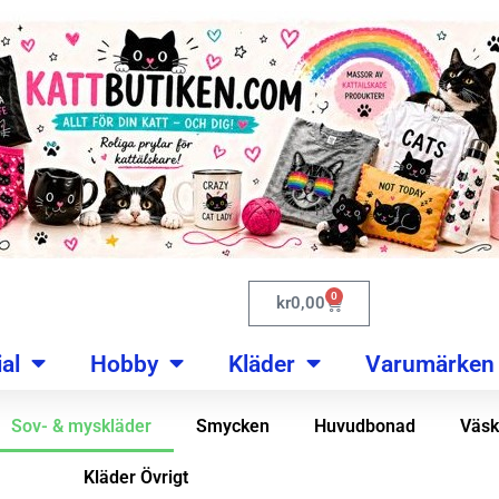
0
kr
0,00
al
Hobby
Kläder
Varumärken
Sov- & myskläder
Smycken
Huvudbonad
Väsk
Kläder Övrigt