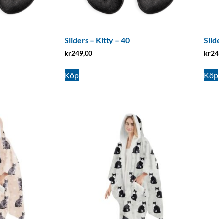
Sliders – Kitty – 40
Slid
kr
249,00
kr
24
Köp
Köp