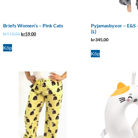
Briefs Women’s – Pink Cats
Pyjamasbyxor – E&S –
(L)
kr
59,00
kr
119,00
kr
345,00
Köp
Köp