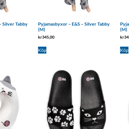
 Silver Tabby
Pyjamasbyxor – E&S – Silver Tabby
Pyja
(M)
(M)
kr
345,00
kr
34
Köp
Köp