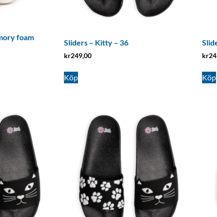
mory foam
Sliders – Kitty – 36
Slid
kr
249,00
kr
24
Köp
Köp