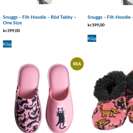
Snuggs – Filt-Hoodie – Röd Tabby –
Snuggs – Filt-Hoodie 
One Size
kr
399,00
kr
399,00
Köp
Köp
REA