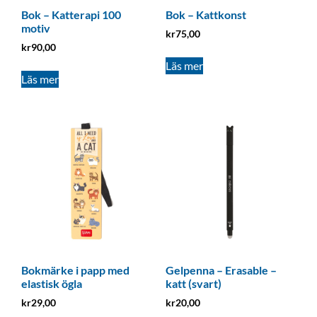
Bok – Katterapi 100
Bok – Kattkonst
motiv
kr
75,00
kr
90,00
Läs mer
Läs mer
Bokmärke i papp med
Gelpenna – Erasable –
elastisk ögla
katt (svart)
kr
29,00
kr
20,00