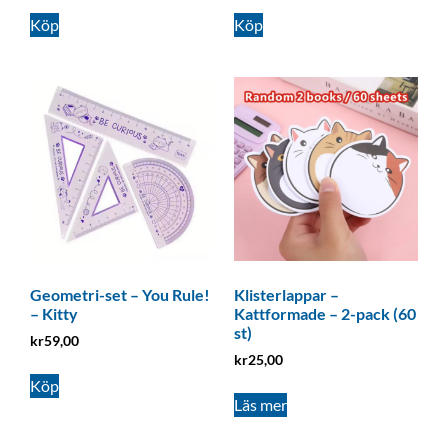
Köp
Köp
Geometri-set – You Rule!
Klisterlappar –
– Kitty
Kattformade – 2-pack (60
st)
kr
59,00
kr
25,00
Köp
Läs mer