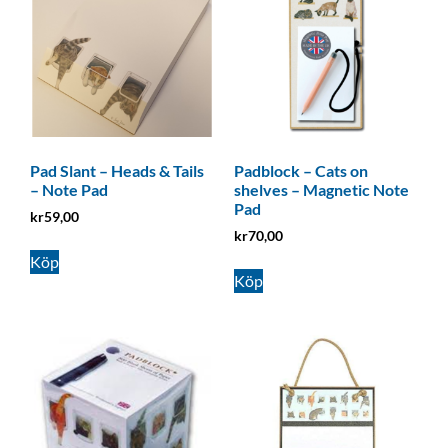
Pad Slant – Heads & Tails
Padblock – Cats on
– Note Pad
shelves – Magnetic Note
Pad
kr
59,00
kr
70,00
Köp
Köp