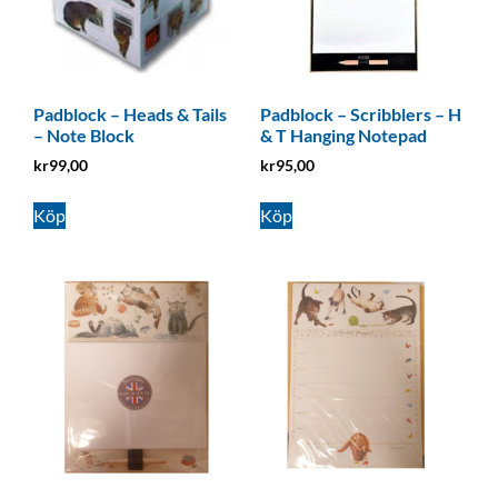
Padblock – Heads & Tails
Padblock – Scribblers – H
– Note Block
& T Hanging Notepad
kr
99,00
kr
95,00
Köp
Köp