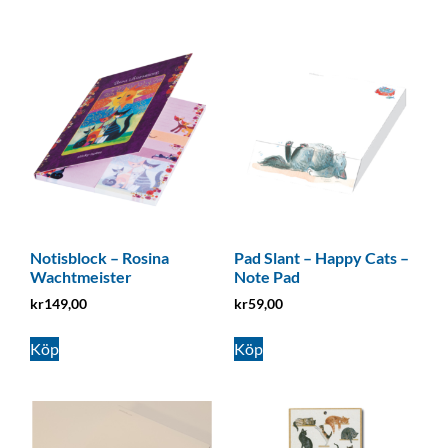
Notisblock – Rosina
Pad Slant – Happy Cats –
Wachtmeister
Note Pad
kr
149,00
kr
59,00
Köp
Köp