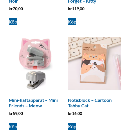
Noir
Forget – Kitty
kr
70,00
kr
119,00
Köp
Köp
Mini-häftapparat – Mini
Notisblock – Cartoon
Friends – Meow
Tabby Cat
kr
59,00
kr
16,00
Köp
Köp