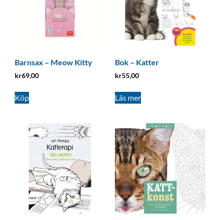
Barnsax – Meow Kitty
Bok – Katter
kr
69,00
kr
55,00
Köp
Läs mer