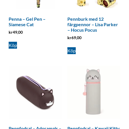
Penna – Gel Pen –
Pennburk med 12
Siamese Cat
färgpennor – Lisa Parker
– Hocus Pocus
kr
49,00
kr
69,00
Köp
Köp
Pennfodral – Adoramals –
Pennfodral – Kawaii Kitty