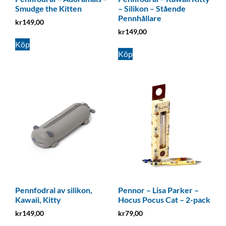
Smudge the Kitten
– Silikon – Stående
Pennhållare
kr
149,00
kr
149,00
Köp
Köp
Pennfodral av silikon,
Pennor – Lisa Parker –
Kawaii, Kitty
Hocus Pocus Cat – 2-pack
kr
149,00
kr
79,00