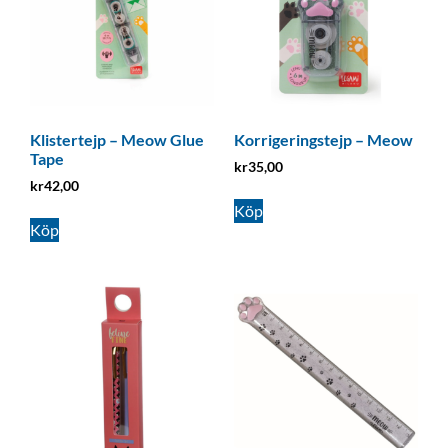
Klistertejp – Meow Glue
Korrigeringstejp – Meow
Tape
kr
35,00
kr
42,00
Köp
Köp