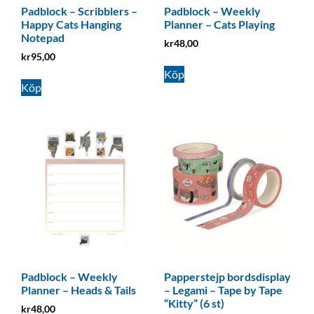
Padblock – Scribblers –
Padblock – Weekly
Happy Cats Hanging
Planner – Cats Playing
Notepad
kr
48,00
kr
95,00
Köp
Köp
Padblock – Weekly
Papperstejp bordsdisplay
Planner – Heads & Tails
– Legami – Tape by Tape
“Kitty” (6 st)
kr
48,00