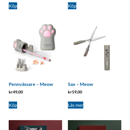
Köp
Köp
Pennvässare – Meow
Sax – Meow
kr
49,00
kr
59,00
Köp
Läs mer