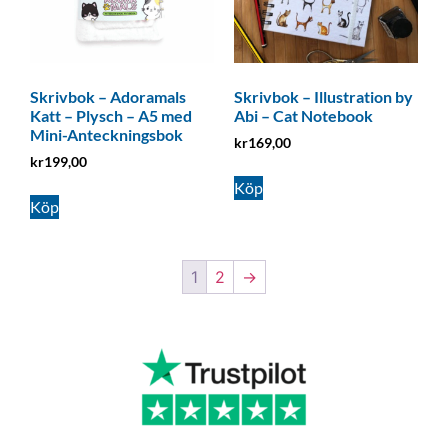
Skrivbok – Adoramals
Skrivbok – Illustration by
Katt – Plysch – A5 med
Abi – Cat Notebook
Mini-Anteckningsbok
kr
169,00
kr
199,00
Köp
Köp
1
2
→