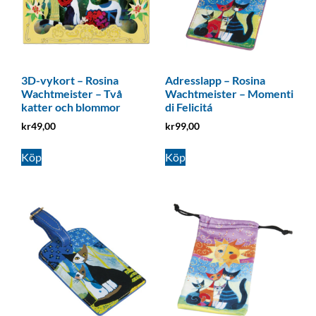
3D-vykort – Rosina
Adresslapp – Rosina
Wachtmeister – Två
Wachtmeister – Momenti
katter och blommor
di Felicitá
kr
49,00
kr
99,00
Köp
Köp