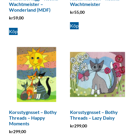
Wachtmeister –
Wachtmeister
Wonderland (MDF)
kr
55,00
kr
59,00
Köp
Köp
Korsstygnsset – Bothy
Korsstygnsset – Bothy
Threads – Happy
Threads – Lazy Daisy
Moments
kr
299,00
kr
299,00