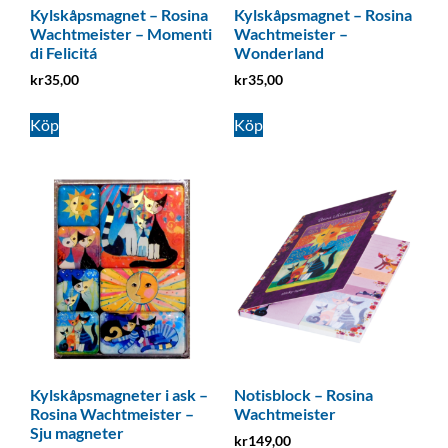
Kylskåpsmagnet – Rosina
Kylskåpsmagnet – Rosina
Wachtmeister – Momenti
Wachtmeister –
di Felicitá
Wonderland
kr
35,00
kr
35,00
Köp
Köp
Kylskåpsmagneter i ask –
Notisblock – Rosina
Rosina Wachtmeister –
Wachtmeister
Sju magneter
kr
149,00