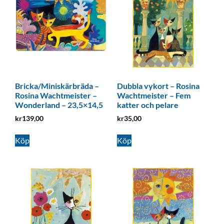
Bricka/Miniskärbräda –
Dubbla vykort – Rosina
Rosina Wachtmeister –
Wachtmeister – Fem
Wonderland – 23,5×14,5
katter och pelare
kr
139,00
kr
35,00
Köp
Köp