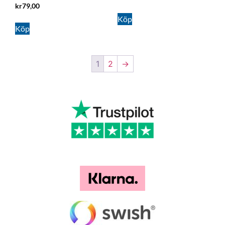
kr
79,00
Köp
Köp
1
2
→