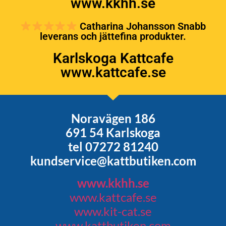
www.kkhh.se
Catharina Johansson Snabb
leverans och jättefina produkter.
Karlskoga Kattcafe
www.kattcafe.se
Noravägen 186
691 54 Karlskoga
tel 07272 81240
kundservice@kattbutiken.com
www.kkhh.se
www.kattcafe.se
www.kit-cat.se
www.kattbutiken.com