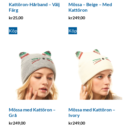
Kattöron-Hårband – Välj
Mössa – Beige – Med
Färg
Kattöron
kr
25,00
kr
249,00
Köp
Köp
Mössa med Kattöron –
Mössa med Kattöron –
Grå
Ivory
kr
249,00
kr
249,00