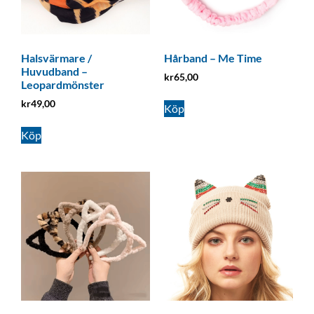
Halsvärmare /
Hårband – Me Time
Huvudband –
kr
65,00
Leopardmönster
kr
49,00
Köp
Köp