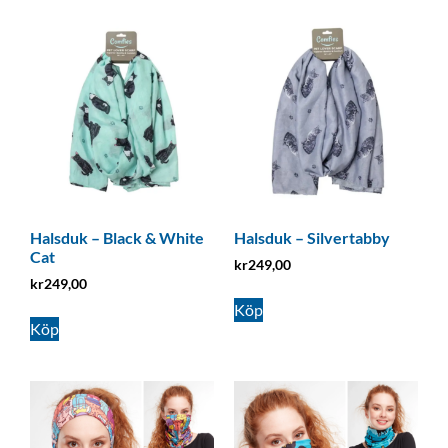
Halsduk – Black & White
Halsduk – Silvertabby
Cat
kr
249,00
kr
249,00
Köp
Köp