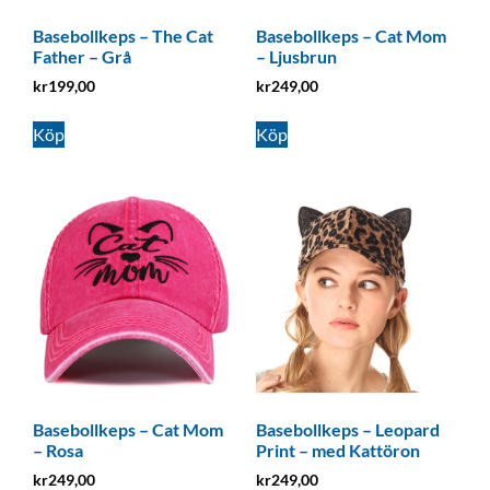
Basebollkeps – The Cat
Basebollkeps – Cat Mom
Father – Grå
– Ljusbrun
kr
199,00
kr
249,00
Köp
Köp
Basebollkeps – Cat Mom
Basebollkeps – Leopard
– Rosa
Print – med Kattöron
kr
249,00
kr
249,00