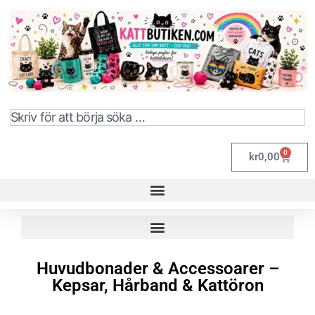
0
kr
0,00
Huvudbonader & Accessoarer –
Kepsar, Hårband & Kattöron