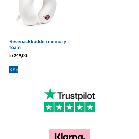
Resenackkudde i memory
foam
kr
249,00
Köp