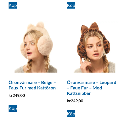
Köp
Köp
Öronvärmare – Beige –
Öronvärmare – Leopard
Faux Fur med Kattöron
– Faux Fur – Med
Kattsnibbar
kr
249,00
kr
249,00
Köp
Köp