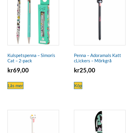
Kulspetspenna – Simon’s
Penna – Adoramals Katt
Cat – 2-pack
cLickers – Mörkgrå
kr
69,00
kr
25,00
Läs mer
Köp