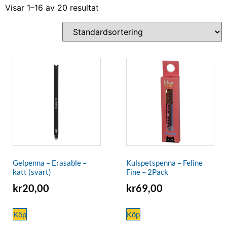
Visar 1–16 av 20 resultat
Gelpenna – Erasable –
Kulspetspenna – Feline
katt (svart)
Fine – 2Pack
kr
20,00
kr
69,00
Köp
Köp