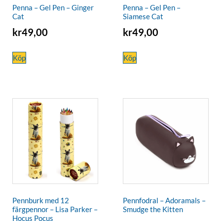
Penna – Gel Pen – Ginger
Penna – Gel Pen –
Cat
Siamese Cat
kr
49,00
kr
49,00
Köp
Köp
Pennburk med 12
Pennfodral – Adoramals –
färgpennor – Lisa Parker –
Smudge the Kitten
Hocus Pocus