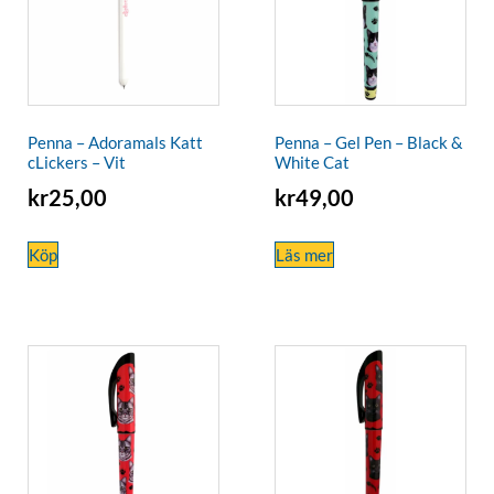
Penna – Adoramals Katt
Penna – Gel Pen – Black &
cLickers – Vit
White Cat
kr
25,00
kr
49,00
Köp
Läs mer