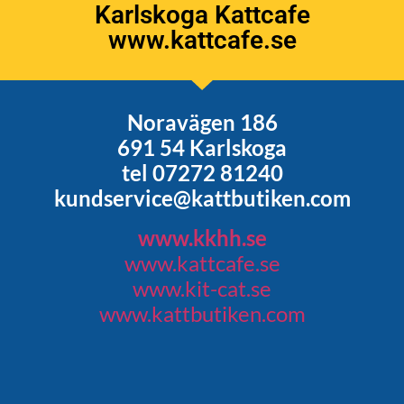
Karlskoga Kattcafe
www.kattcafe.se
Noravägen 186
691 54 Karlskoga
tel 07272 81240
kundservice@kattbutiken.com
www.kkhh.se
www.kattcafe.se
www.kit-cat.se
www.kattbutiken.com