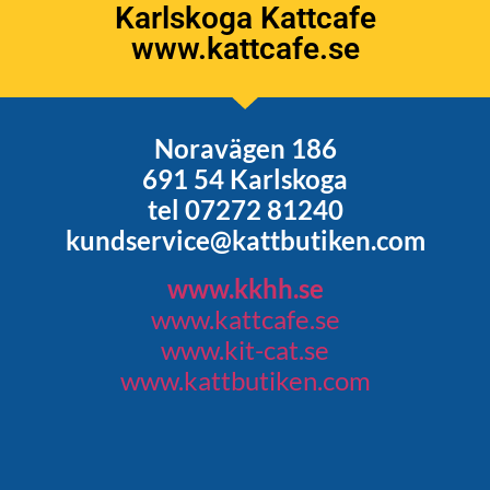
Karlskoga Kattcafe
www.kattcafe.se
Noravägen 186
691 54 Karlskoga
tel 07272 81240
kundservice@kattbutiken.com
www.kkhh.se
www.kattcafe.se
www.kit-cat.se
www.kattbutiken.com