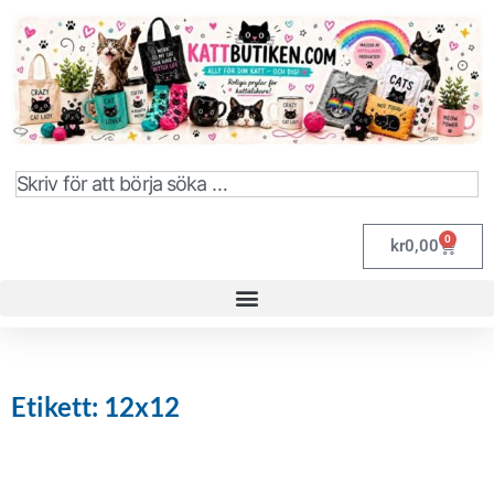
0
kr
0,00
Etikett: 12x12