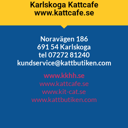
Karlskoga Kattcafe
www.kattcafe.se
Noravägen 186
691 54 Karlskoga
tel 07272 81240
kundservice@kattbutiken.com
www.kkhh.se
www.kattcafe.se
www.kit-cat.se
www.kattbutiken.com