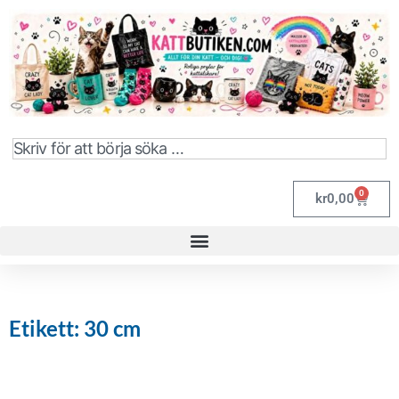
0
kr
0,00
Etikett: 30 cm