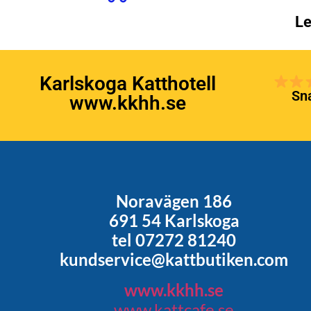
Le
Karlskoga Katthotell
Sna
www.kkhh.se
Noravägen 186
691 54 Karlskoga
tel 07272 81240
kundservice@kattbutiken.com
www.kkhh.se
www.kattcafe.se