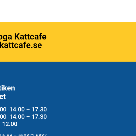
oga Kattcafe
attcafe.se
tiken
et
.00 14.00 – 17.30
2.00 14.00 – 17.30
– 12.00
utik AB – 559372-6887