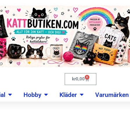
0
kr
0,00
al
Hobby
Kläder
Varumärken