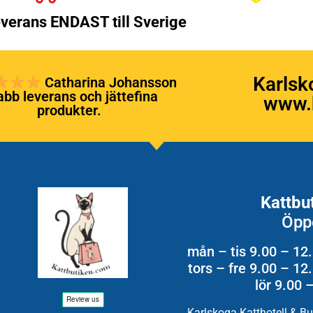
verans ENDAST till Sverige
Karlsk
Catharina Johansson
bb leverans och jättefina
www.k
produkter.
Kattbu
Öpp
mån – tis 9.00 – 12
tors – fre 9.00 – 1
lör 9.00 
Karlskoga Katthotell & B