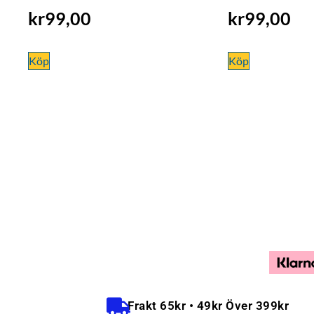
kr
99,00
kr
99,00
Köp
Köp
Frakt 65kr • 49kr Över 399kr