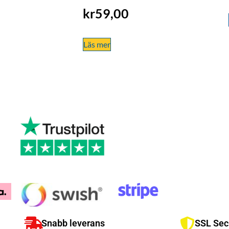
kr
59,00
Läs mer
Snabb leverans
SSL Sec