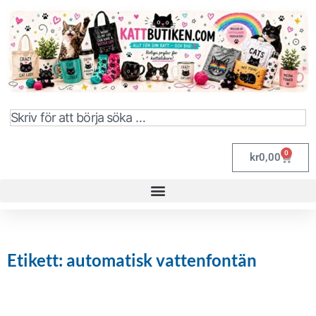
0
kr
0,00
Etikett: automatisk vattenfontän