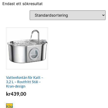
Endast ett sökresultat
Vattenfontän för Katt –
3,2 L – Rostfritt Stål –
Kran-design
kr
439,00
Köp