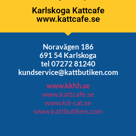
Karlskoga Kattcafe
www.kattcafe.se
Noravägen 186
691 54 Karlskoga
tel 07272 81240
kundservice@kattbutiken.com
www.kkhh.se
www.kattcafe.se
www.kit-cat.se
www.kattbutiken.com