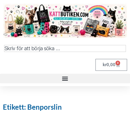
0
kr
0,00
Etikett: Benporslin