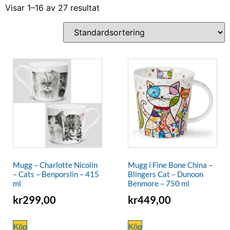
Visar 1–16 av 27 resultat
Mugg – Charlotte Nicolin
Mugg i Fine Bone China –
– Cats – Benporslin – 415
Blingers Cat – Dunoon
ml
Benmore – 750 ml
kr
299,00
kr
449,00
Köp
Köp