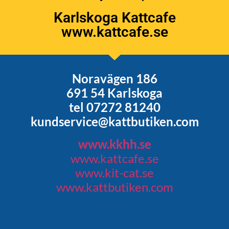
Karlskoga Kattcafe
www.kattcafe.se
Noravägen 186
691 54 Karlskoga
tel 07272 81240
kundservice@kattbutiken.com
www.kkhh.se
www.kattcafe.se
www.kit-cat.se
www.kattbutiken.com