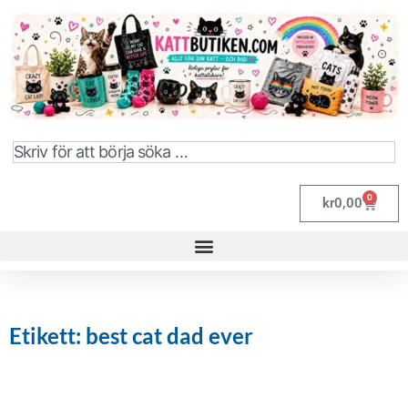
0
kr
0,00
Etikett: best cat dad ever