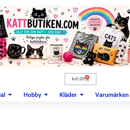
0
kr
0,00
al
Hobby
Kläder
Varumärken