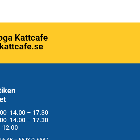
oga Kattcafe
attcafe.se
tiken
et
.00 14.00 – 17.30
2.00 14.00 – 17.30
– 12.00
utik AB – 559372-6887