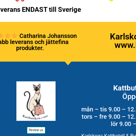
verans ENDAST till Sverige
Karlsk
Catharina Johansson
bb leverans och jättefina
www.k
produkter.
Kattbu
Öpp
mån – tis 9.00 – 12
tors – fre 9.00 – 1
lör 9.00 
Karlskoga Katthotell & B