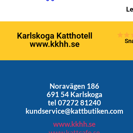
Le
Karlskoga Katthotell
Sna
www.kkhh.se
Noravägen 186
691 54 Karlskoga
tel 07272 81240
kundservice@kattbutiken.com
www.kkhh.se
www.kattcafe.se