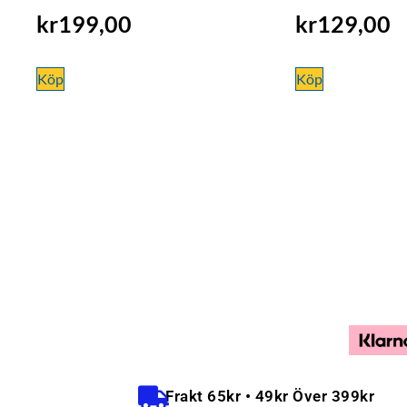
kr
199,00
kr
129,00
Köp
Köp
Frakt 65kr • 49kr Över 399kr