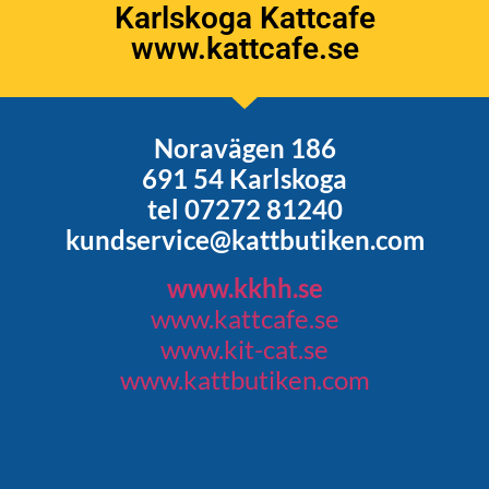
Karlskoga Kattcafe
www.kattcafe.se
Noravägen 186
691 54 Karlskoga
tel 07272 81240
kundservice@kattbutiken.com
www.kkhh.se
www.kattcafe.se
www.kit-cat.se
www.kattbutiken.com