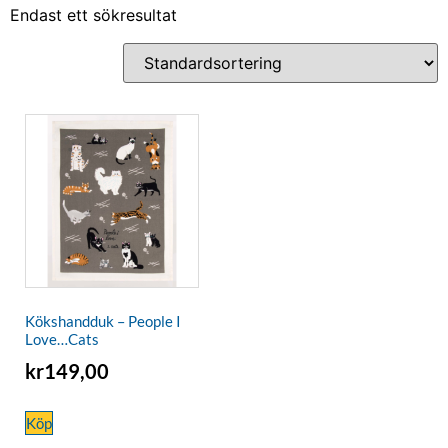
Endast ett sökresultat
Kökshandduk – People I
Love…Cats
kr
149,00
Köp