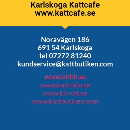
Karlskoga Kattcafe
www.kattcafe.se
Noravägen 186
691 54 Karlskoga
tel 07272 81240
kundservice@kattbutiken.com
www.kkhh.se
www.kattcafe.se
www.kit-cat.se
www.kattbutiken.com