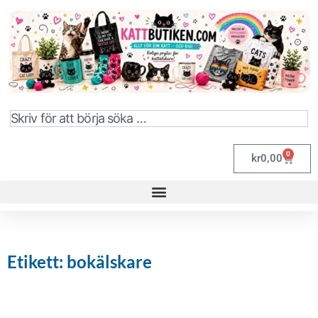
0
kr
0,00
Etikett: bokälskare