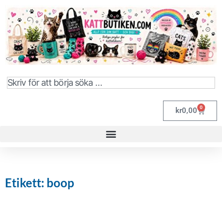
0
kr
0,00
Etikett: boop