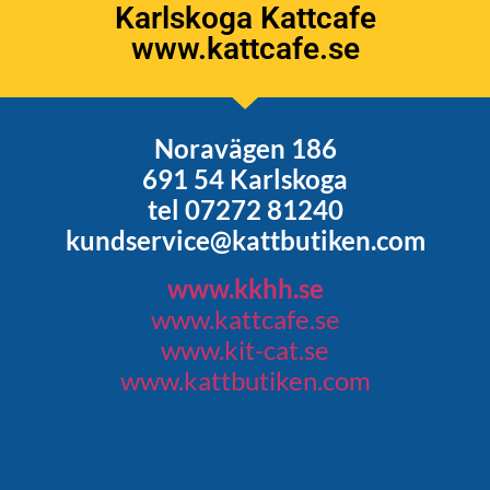
Karlskoga Kattcafe
www.kattcafe.se
Noravägen 186
691 54 Karlskoga
tel 07272 81240
kundservice@kattbutiken.com
www.kkhh.se
www.kattcafe.se
www.kit-cat.se
www.kattbutiken.com