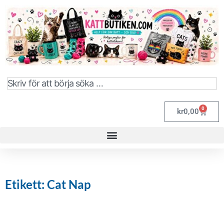
0
kr
0,00
Etikett: Cat Nap