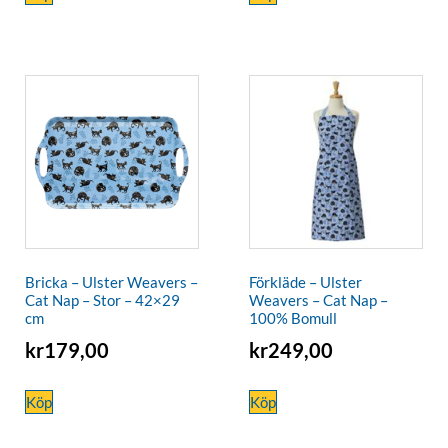
Bricka – Ulster Weavers –
Förkläde – Ulster
Cat Nap – Stor – 42×29
Weavers – Cat Nap –
cm
100% Bomull
kr
179,00
kr
249,00
Köp
Köp