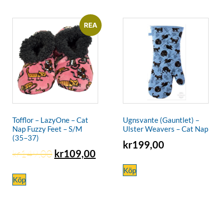
REA
Tofflor – LazyOne – Cat
Ugnsvante (Gauntlet) –
Nap Fuzzy Feet – S/M
Ulster Weavers – Cat Nap
(35–37)
kr
199,00
kr
149,00
kr
109,00
Köp
Köp