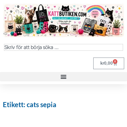
0
kr
0,00
Etikett: cats sepia