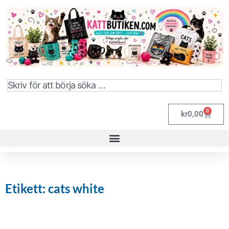
0
kr
0,00
Etikett: cats white