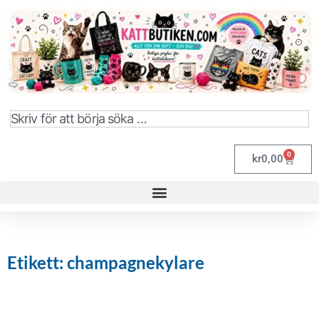
0
kr
0,00
Etikett: champagnekylare