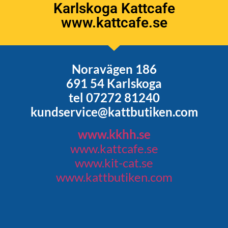
Karlskoga Kattcafe
www.kattcafe.se
Noravägen 186
691 54 Karlskoga
tel 07272 81240
kundservice@kattbutiken.com
www.kkhh.se
www.kattcafe.se
www.kit-cat.se
www.kattbutiken.com