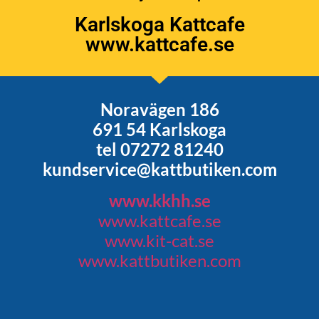
Karlskoga Kattcafe
www.kattcafe.se
Noravägen 186
691 54 Karlskoga
tel 07272 81240
kundservice@kattbutiken.com
www.kkhh.se
www.kattcafe.se
www.kit-cat.se
www.kattbutiken.com