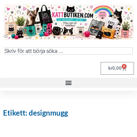
0
kr
0,00
Etikett: designmugg