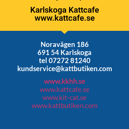
Karlskoga Kattcafe
www.kattcafe.se
Noravägen 186
691 54 Karlskoga
tel 07272 81240
kundservice@kattbutiken.com
www.kkhh.se
www.kattcafe.se
www.kit-cat.se
www.kattbutiken.com