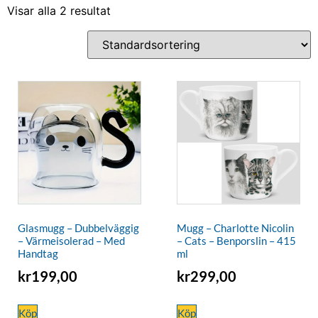
Visar alla 2 resultat
Glasmugg – Dubbelväggig
Mugg – Charlotte Nicolin
– Värmeisolerad – Med
– Cats – Benporslin – 415
Handtag
ml
kr
199,00
kr
299,00
Köp
Köp