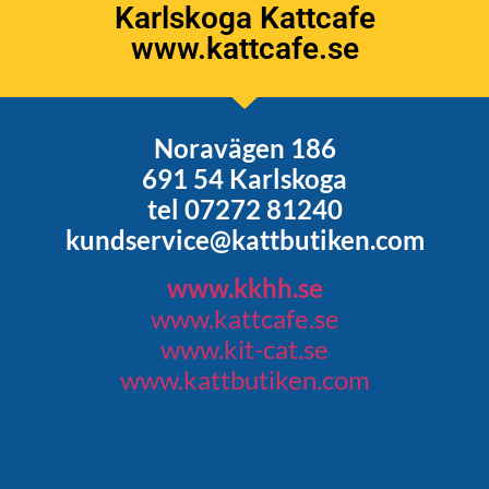
Karlskoga Kattcafe
www.kattcafe.se
Noravägen 186
691 54 Karlskoga
tel 07272 81240
kundservice@kattbutiken.com
www.kkhh.se
www.kattcafe.se
www.kit-cat.se
www.kattbutiken.com