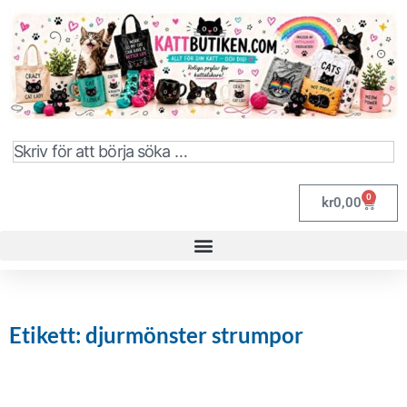
0
kr
0,00
Etikett: djurmönster strumpor