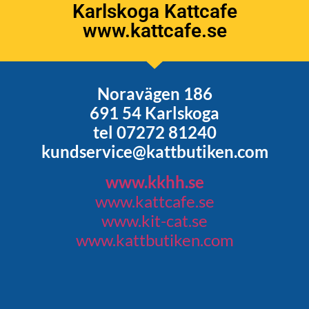
Karlskoga Kattcafe
www.kattcafe.se
Noravägen 186
691 54 Karlskoga
tel 07272 81240
kundservice@kattbutiken.com
www.kkhh.se
www.kattcafe.se
www.kit-cat.se
www.kattbutiken.com