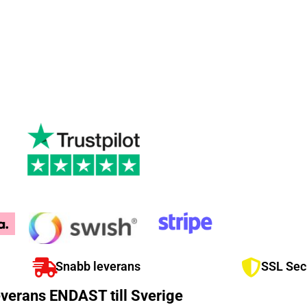
Snabb leverans
SSL Sec
verans ENDAST till Sverige