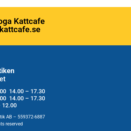
oga Kattcafe
attcafe.se
tiken
et
.00 14.00 – 17.30
2.00 14.00 – 17.30
– 12.00
utik AB – 559372-6887
hts reserved