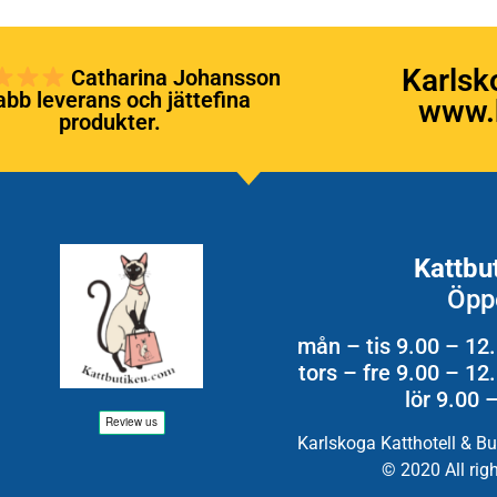
Karlsk
Catharina Johansson
bb leverans och jättefina
www.k
produkter.
Kattbu
Öpp
mån – tis 9.00 – 12
tors – fre 9.00 – 1
lör 9.00 
Karlskoga Katthotell & B
© 2020 All rig