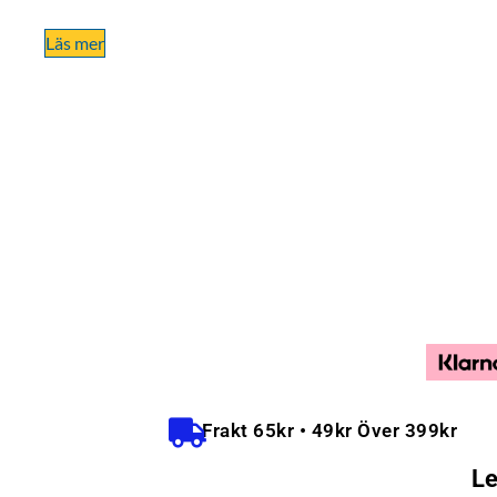
Läs mer
Frakt 65kr • 49kr Över 399kr
Le