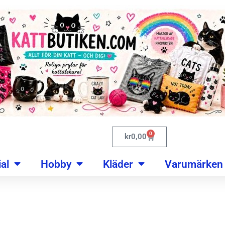
0
kr
0,00
al
Hobby
Kläder
Varumärken