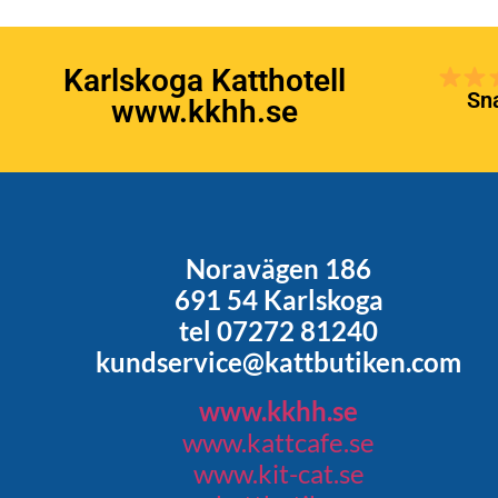
Karlskoga Katthotell
Sna
www.kkhh.se
Noravägen 186
691 54 Karlskoga
tel 07272 81240
kundservice@kattbutiken.com
www.kkhh.se
www.kattcafe.se
www.kit-cat.se