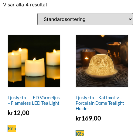
Visar alla 4 resultat
Ljuslykta – LED Värmeljus
Ljuslykta – Kattmotiv –
– Flameless LED Tea Light
Porcelain Dome Tealight
Holder
kr
12,00
kr
169,00
Köp
Köp