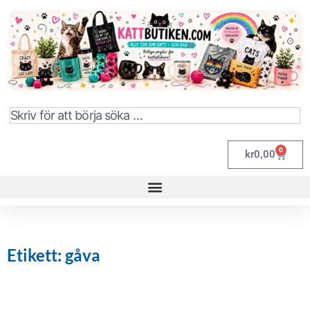
0
kr
0,00
Etikett: gåva