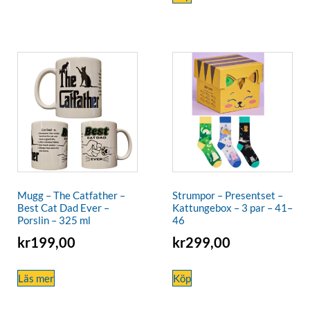
Mugg – The Catfather –
Strumpor – Presentset –
Best Cat Dad Ever –
Kattungebox – 3 par – 41–
Porslin – 325 ml
46
kr
199,00
kr
299,00
Läs mer
Köp