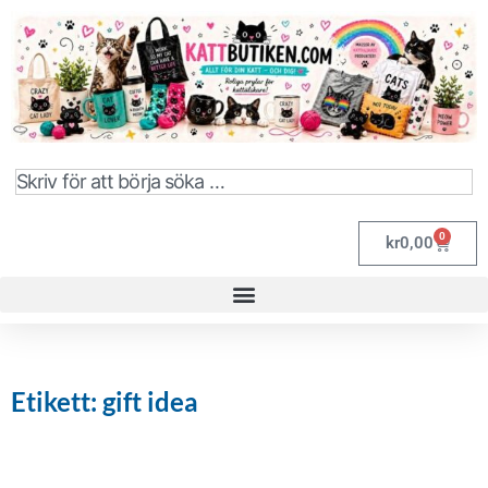
0
kr
0,00
Etikett: gift idea