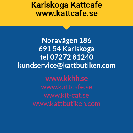
Karlskoga Kattcafe
www.kattcafe.se
Noravägen 186
691 54 Karlskoga
tel 07272 81240
kundservice@kattbutiken.com
www.kkhh.se
www.kattcafe.se
www.kit-cat.se
www.kattbutiken.com