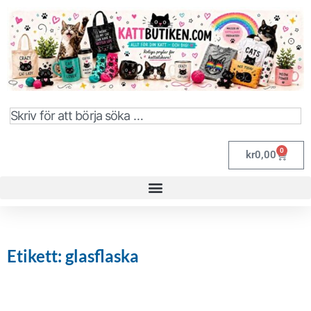
0
kr
0,00
Etikett: glasflaska