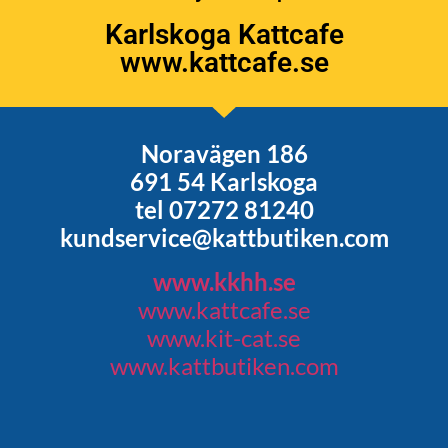
Karlskoga Kattcafe
www.kattcafe.se
Noravägen 186
691 54 Karlskoga
tel 07272 81240
kundservice@kattbutiken.com
www.kkhh.se
www.kattcafe.se
www.kit-cat.se
www.kattbutiken.com