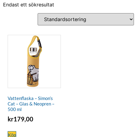
Endast ett sökresultat
Vattenflaska – Simon’s
Cat – Glas & Neopren –
500 ml
kr
179,00
Köp