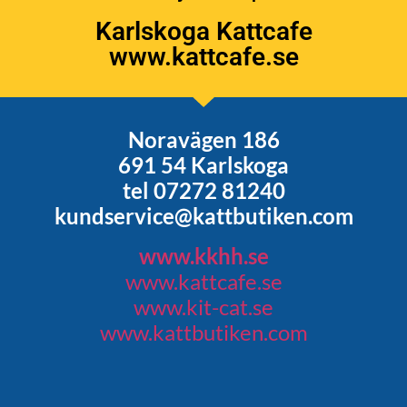
Karlskoga Kattcafe
www.kattcafe.se
Noravägen 186
691 54 Karlskoga
tel 07272 81240
kundservice@kattbutiken.com
www.kkhh.se
www.kattcafe.se
www.kit-cat.se
www.kattbutiken.com