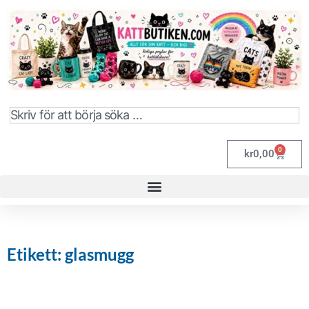
0
kr
0,00
Etikett: glasmugg