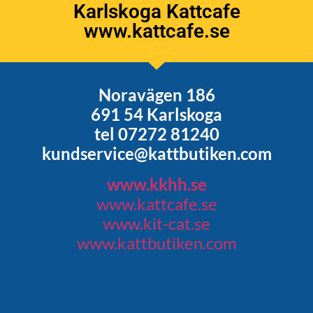
Karlskoga Kattcafe
www.kattcafe.se
Noravägen 186
691 54 Karlskoga
tel 07272 81240
kundservice@kattbutiken.com
www.kkhh.se
www.kattcafe.se
www.kit-cat.se
www.kattbutiken.com