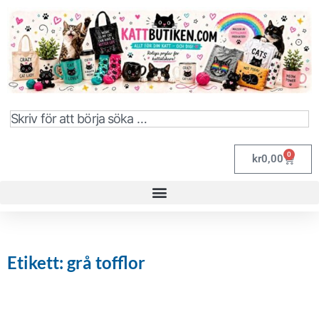
0
kr
0,00
Etikett: grå tofflor