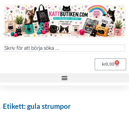
0
kr
0,00
Etikett: gula strumpor