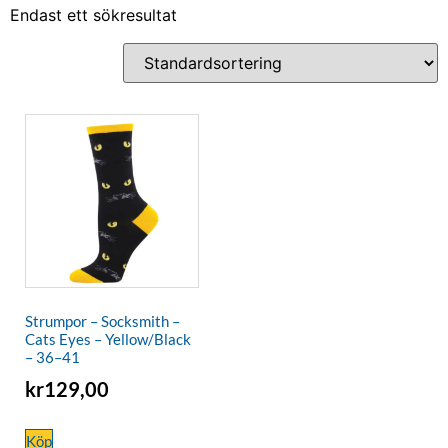
Endast ett sökresultat
Strumpor – Socksmith –
Cats Eyes – Yellow/Black
– 36–41
kr
129,00
Köp