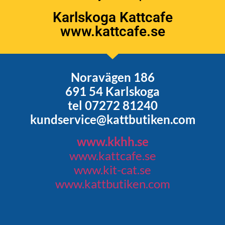
Karlskoga Kattcafe
www.kattcafe.se
Noravägen 186
691 54 Karlskoga
tel 07272 81240
kundservice@kattbutiken.com
www.kkhh.se
www.kattcafe.se
www.kit-cat.se
www.kattbutiken.com