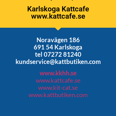
Karlskoga Kattcafe
www.kattcafe.se
Noravägen 186
691 54 Karlskoga
tel 07272 81240
kundservice@kattbutiken.com
www.kkhh.se
www.kattcafe.se
www.kit-cat.se
www.kattbutiken.com