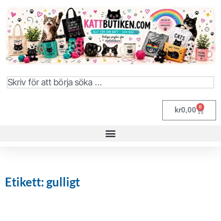
0
kr
0,00
Etikett: gulligt