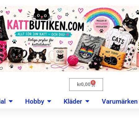
0
kr
0,00
al
Hobby
Kläder
Varumärken