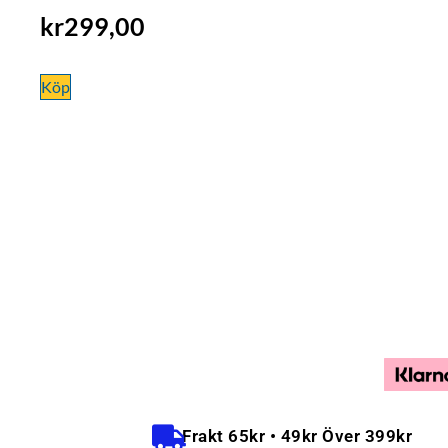
kr
299,00
Köp
Frakt 65kr • 49kr Över 399kr