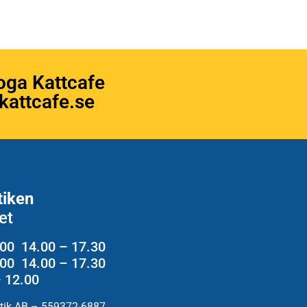
oga Kattcafe
attcafe.se
tiken
et
.00 14.00 – 17.30
2.00 14.00 – 17.30
– 12.00
utik AB – 559372-6887