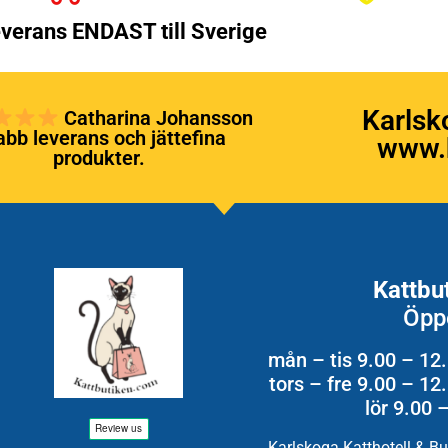
verans ENDAST till Sverige
Karlsk
Catharina Johansson
bb leverans och jättefina
www.k
produkter.
Kattbu
Öpp
mån – tis 9.00 – 12
tors – fre 9.00 – 1
lör 9.00 
Karlskoga Katthotell & B