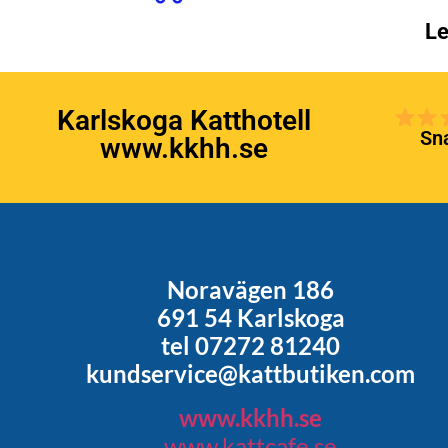
Le
Karlskoga Katthotell
Sna
www.kkhh.se
Noravägen 186
691 54 Karlskoga
tel 07272 81240
kundservice@kattbutiken.com
www.kkhh.se
www.kattcafe.se