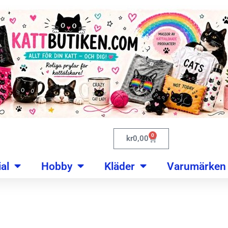
0
kr
0,00
al
Hobby
Kläder
Varumärken