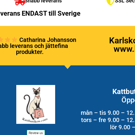
Snabb leverans
SSL Sec
verans ENDAST till Sverige
Karlsk
Catharina Johansson
bb leverans och jättefina
www.k
produkter.
Kattbu
Öpp
mån – tis 9.00 – 12
tors – fre 9.00 – 1
lör 9.00 