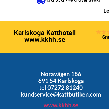
Frakt 65kr • 49kr Över 399kr
Le
Karlskoga Katthotell
Sna
www.kkhh.se
Noravägen 186
691 54 Karlskoga
tel 07272 81240
kundservice@kattbutiken.com
www.kkhh.se