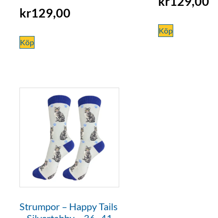
kr
129,00
kr
129,00
Köp
Köp
Strumpor – Happy Tails
– Silvertabby – 36–41