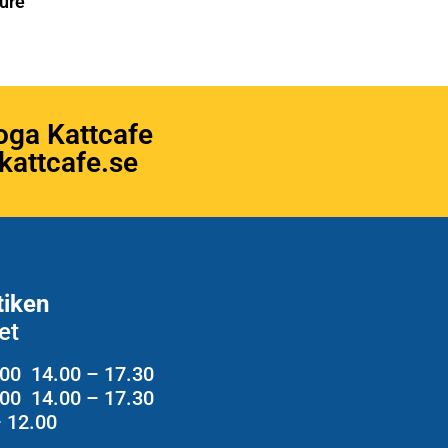
ure
oga Kattcafe
attcafe.se
tiken
et
.00 14.00 – 17.30
2.00 14.00 – 17.30
– 12.00