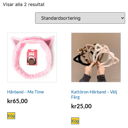
Visar alla 2 resultat
Hårband – Me Time
Kattöron-Hårband – Välj
Färg
kr
65,00
kr
25,00
Köp
Köp