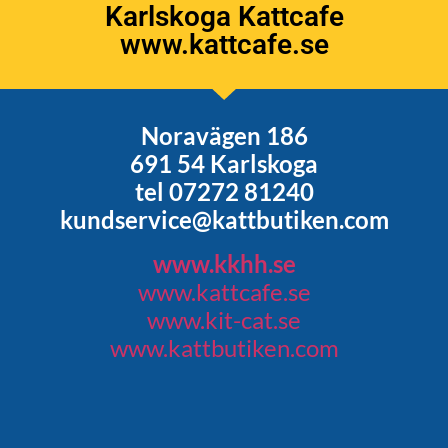
Karlskoga Kattcafe
www.kattcafe.se
Noravägen 186
691 54 Karlskoga
tel 07272 81240
kundservice@kattbutiken.com
www.kkhh.se
www.kattcafe.se
www.kit-cat.se
www.kattbutiken.com