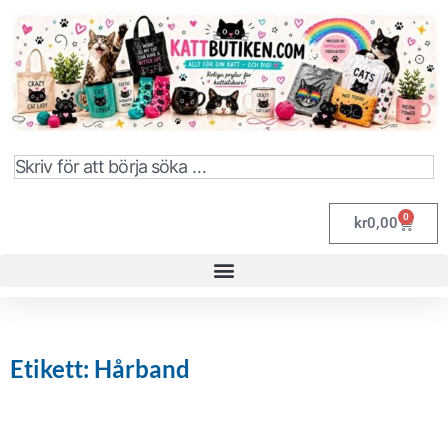
0
kr
0,00
Etikett: Hårband