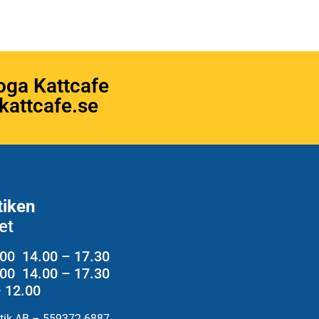
oga Kattcafe
attcafe.se
tiken
et
.00 14.00 – 17.30
2.00 14.00 – 17.30
– 12.00
utik AB – 559372-6887