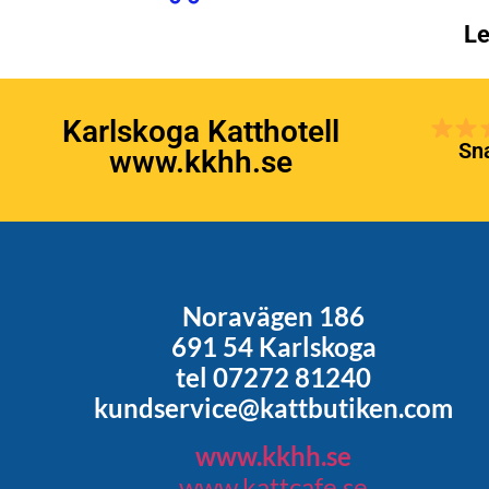
Le
Karlskoga Katthotell
Sna
www.kkhh.se
Noravägen 186
691 54 Karlskoga
tel 07272 81240
kundservice@kattbutiken.com
www.kkhh.se
www.kattcafe.se