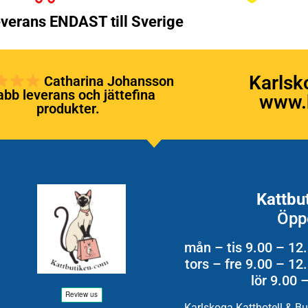
verans ENDAST till Sverige
Karlsk
Catharina Johansson
bb leverans och jättefina
www.k
produkter.
Kattbu
Öpp
mån – tis 9.00 – 12
tors – fre 9.00 – 1
lör 9.00 
Karlskoga Katthotell & B