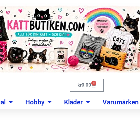
0
kr
0,00
al
Hobby
Kläder
Varumärken