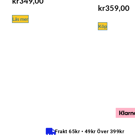
kr
349,00
kr
359,00
Läs mer
Köp
Frakt 65kr • 49kr Över 399kr