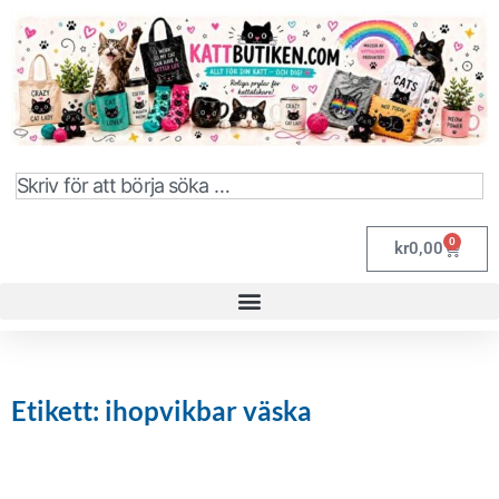
0
kr
0,00
Etikett: ihopvikbar väska