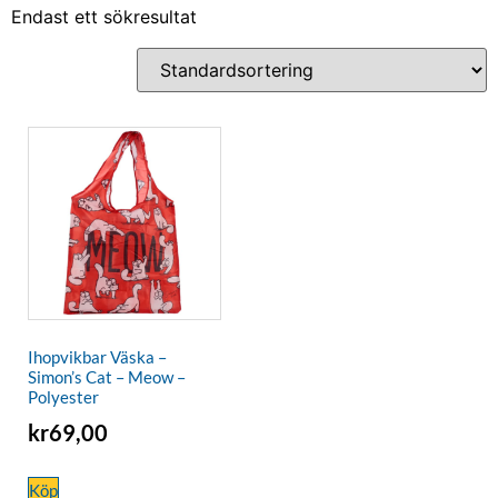
Endast ett sökresultat
Ihopvikbar Väska –
Simon’s Cat – Meow –
Polyester
kr
69,00
Köp