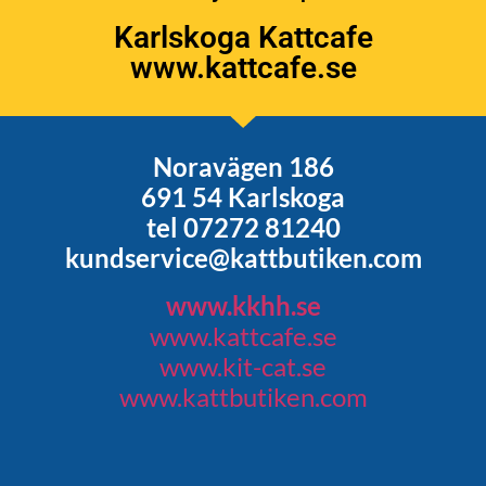
Karlskoga Kattcafe
www.kattcafe.se
Noravägen 186
691 54 Karlskoga
tel 07272 81240
kundservice@kattbutiken.com
www.kkhh.se
www.kattcafe.se
www.kit-cat.se
www.kattbutiken.com