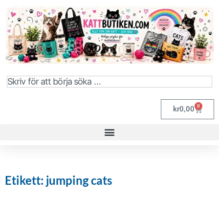
0
kr
0,00
Etikett: jumping cats