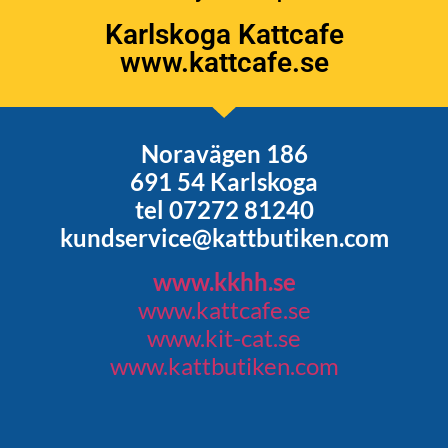
Karlskoga Kattcafe
www.kattcafe.se
Noravägen 186
691 54 Karlskoga
tel 07272 81240
kundservice@kattbutiken.com
www.kkhh.se
www.kattcafe.se
www.kit-cat.se
www.kattbutiken.com