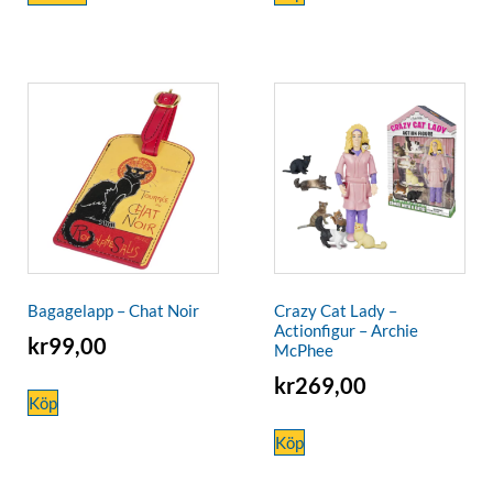
Bagagelapp – Chat Noir
Crazy Cat Lady –
Actionfigur – Archie
kr
99,00
McPhee
kr
269,00
Köp
Köp