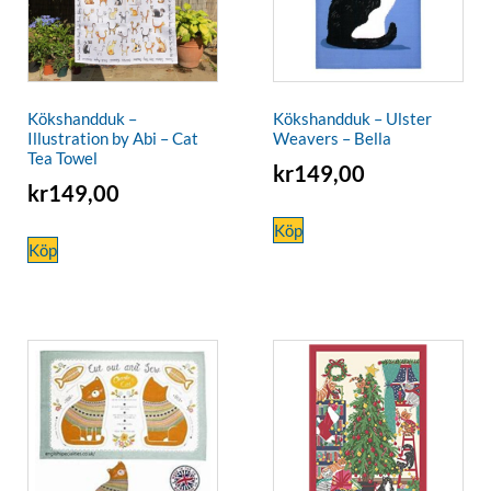
Kökshandduk –
Kökshandduk – Ulster
Illustration by Abi – Cat
Weavers – Bella
Tea Towel
kr
149,00
kr
149,00
Köp
Köp