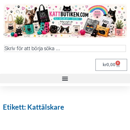
0
kr
0,00
Etikett: Kattälskare