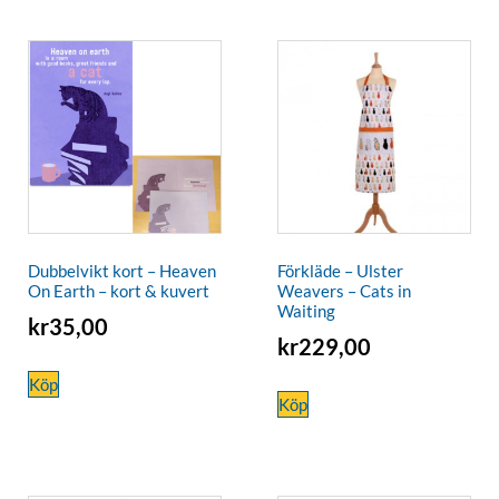
Dubbelvikt kort – Heaven
Förkläde – Ulster
On Earth – kort & kuvert
Weavers – Cats in
Waiting
kr
35,00
kr
229,00
Köp
Köp