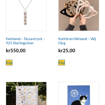
Halsband – Tassavtryck –
Kattöron-Hårband – Välj
925 Sterlingsilver
Färg
kr
550,00
kr
25,00
Köp
Köp