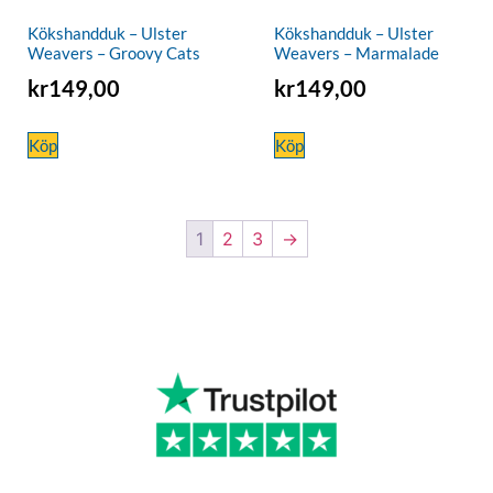
Kökshandduk – Ulster
Kökshandduk – Ulster
Weavers – Groovy Cats
Weavers – Marmalade
kr
149,00
kr
149,00
Köp
Köp
1
2
3
→