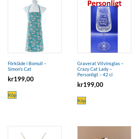
Förkläde i Bomull –
Graverat Vitvinsglas –
Simon’s Cat
Crazy Cat Lady –
Personligt – 42 cl
kr
199,00
kr
199,00
Köp
Köp