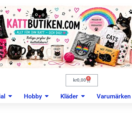
0
kr
0,00
al
Hobby
Kläder
Varumärken