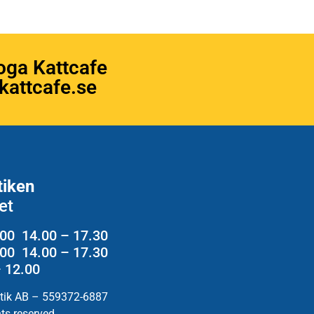
oga Kattcafe
attcafe.se
tiken
et
.00 14.00 – 17.30
2.00 14.00 – 17.30
– 12.00
utik AB – 559372-6887
hts reserved