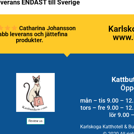
verans ENDAST till Sverige
Karlsk
Catharina Johansson
bb leverans och jättefina
www.k
produkter.
Kattbu
Öpp
mån – tis 9.00 – 12
tors – fre 9.00 – 1
lör 9.00 
Karlskoga Katthotell & B
© 2020 All rig