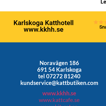
Le
Karlskoga Katthotell
Sna
www.kkhh.se
Noravägen 186
691 54 Karlskoga
tel 07272 81240
kundservice@kattbutiken.com
www.kkhh.se
www.kattcafe.se