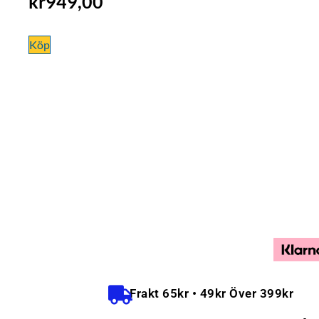
kr
949,00
Köp
Frakt 65kr • 49kr Över 399kr