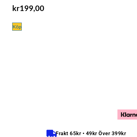
kr
199,00
Köp
Frakt 65kr • 49kr Över 399kr