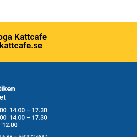
oga Kattcafe
attcafe.se
tiken
et
.00 14.00 – 17.30
2.00 14.00 – 17.30
– 12.00
utik AB – 559372-6887