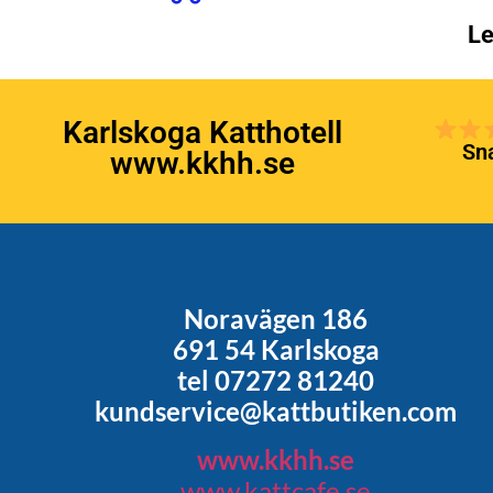
Le
Karlskoga Katthotell
Sna
www.kkhh.se
Noravägen 186
691 54 Karlskoga
tel 07272 81240
kundservice@kattbutiken.com
www.kkhh.se
www.kattcafe.se