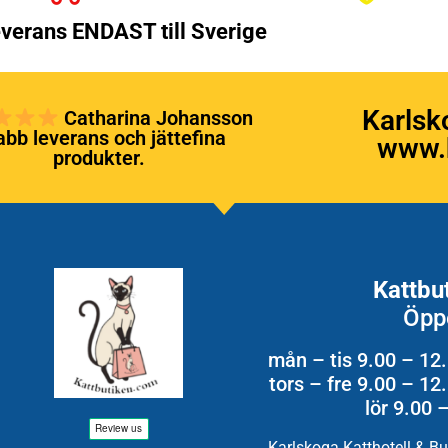
verans ENDAST till Sverige
Karlsk
Catharina Johansson
bb leverans och jättefina
www.k
produkter.
Kattbu
Öpp
mån – tis 9.00 – 12
tors – fre 9.00 – 1
lör 9.00 
Karlskoga Katthotell & B