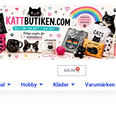
0
kr
0,00
al
Hobby
Kläder
Varumärken