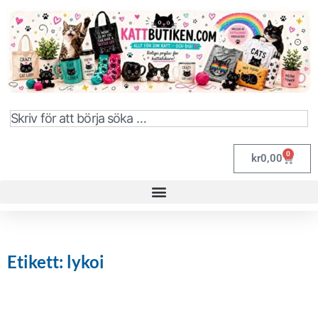
0
kr
0,00
Etikett: lykoi