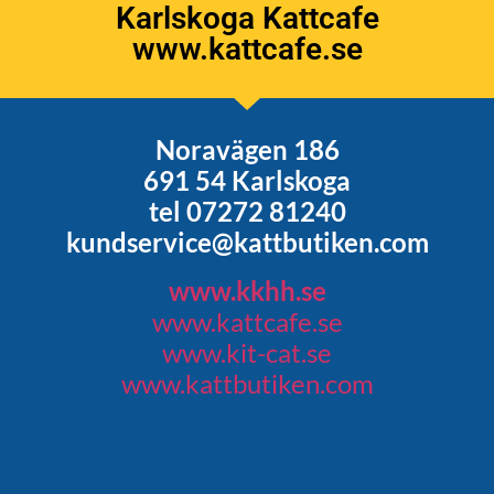
Karlskoga Kattcafe
www.kattcafe.se
Noravägen 186
691 54 Karlskoga
tel 07272 81240
kundservice@kattbutiken.com
www.kkhh.se
www.kattcafe.se
www.kit-cat.se
www.kattbutiken.com