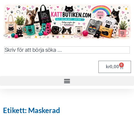
0
kr
0,00
Etikett: Maskerad