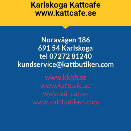
Karlskoga Kattcafe
www.kattcafe.se
Noravägen 186
691 54 Karlskoga
tel 07272 81240
kundservice@kattbutiken.com
www.kkhh.se
www.kattcafe.se
www.kit-cat.se
www.kattbutiken.com