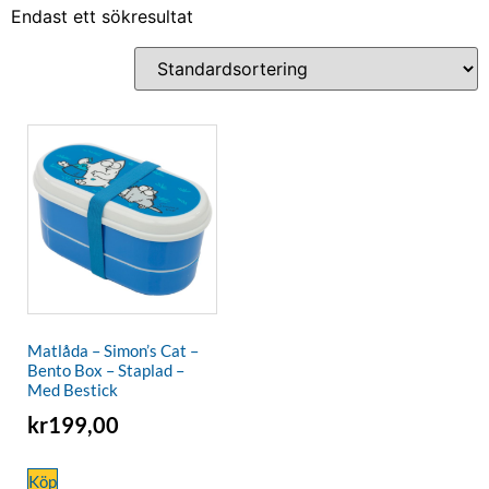
Endast ett sökresultat
Matlåda – Simon’s Cat –
Bento Box – Staplad –
Med Bestick
kr
199,00
Köp