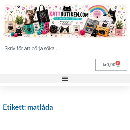
0
kr
0,00
Etikett: matlåda