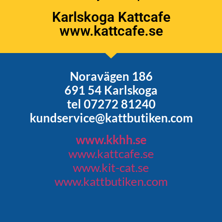
Karlskoga Kattcafe
www.kattcafe.se
Noravägen 186
691 54 Karlskoga
tel 07272 81240
kundservice@kattbutiken.com
www.kkhh.se
www.kattcafe.se
www.kit-cat.se
www.kattbutiken.com