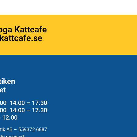
oga Kattcafe
attcafe.se
tiken
et
.00 14.00 – 17.30
2.00 14.00 – 17.30
– 12.00
utik AB – 559372-6887
hts reserved