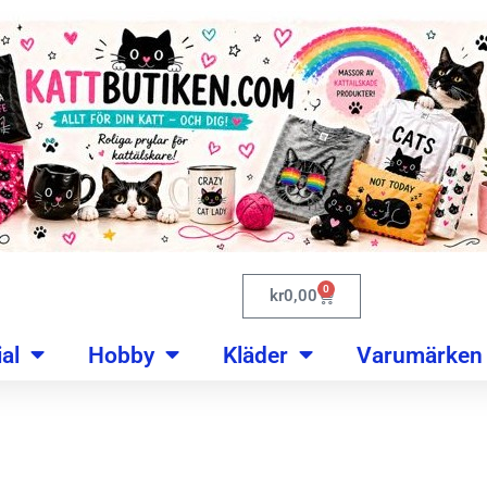
0
kr
0,00
al
Hobby
Kläder
Varumärken