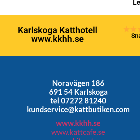
Le
Karlskoga Katthotell
Sna
www.kkhh.se
Noravägen 186
691 54 Karlskoga
tel 07272 81240
kundservice@kattbutiken.com
www.kkhh.se
www.kattcafe.se