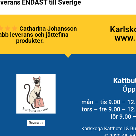
verans ENDAST till Sverige
Karlsk
Catharina Johansson
bb leverans och jättefina
www.k
produkter.
Kattbu
Öpp
mån – tis 9.00 – 12
tors – fre 9.00 – 1
lör 9.00 
Karlskoga Katthotell & B
© 2020 All rig