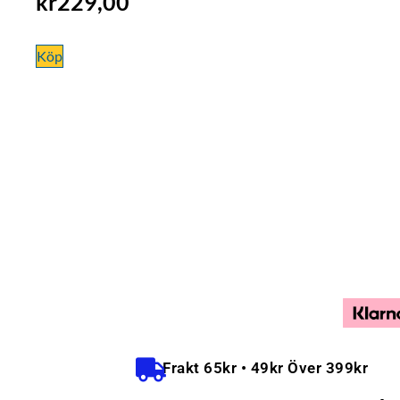
kr
229,00
Köp
Frakt 65kr • 49kr Över 399kr