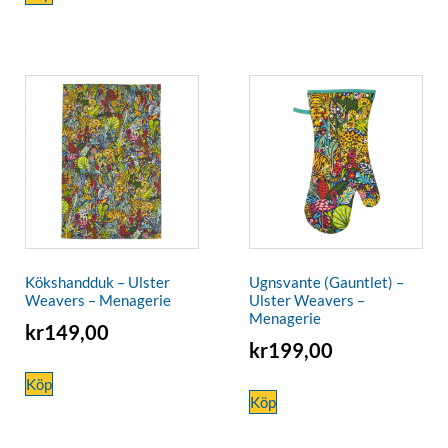
Kökshandduk – Ulster
Ugnsvante (Gauntlet) –
Weavers – Menagerie
Ulster Weavers –
Menagerie
kr
149,00
kr
199,00
Köp
Köp