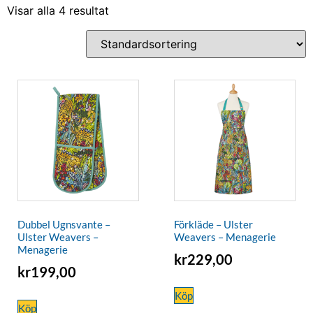
Visar alla 4 resultat
Dubbel Ugnsvante –
Förkläde – Ulster
Ulster Weavers –
Weavers – Menagerie
Menagerie
kr
229,00
kr
199,00
Köp
Köp