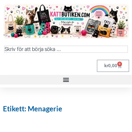
0
kr
0,00
Etikett: Menagerie