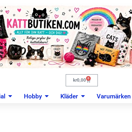
0
kr
0,00
al
Hobby
Kläder
Varumärken