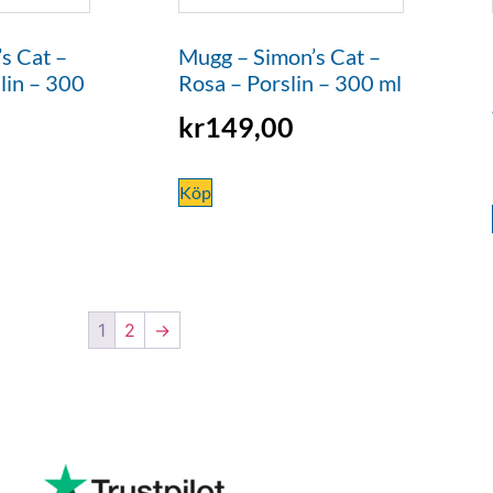
s Cat –
Mugg – Simon’s Cat –
lin – 300
Rosa – Porslin – 300 ml
kr
149,00
Köp
1
2
→