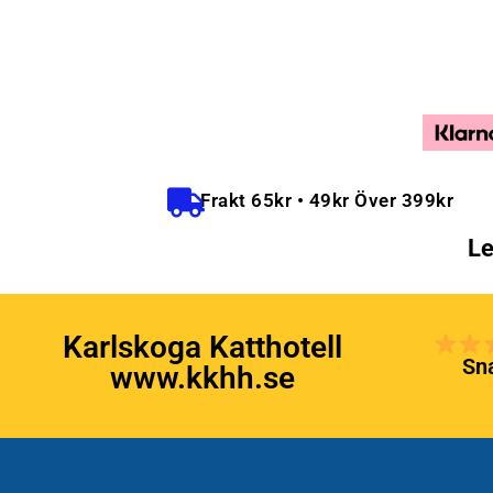
Frakt 65kr • 49kr Över 399kr
Le
Karlskoga Katthotell
Sna
www.kkhh.se