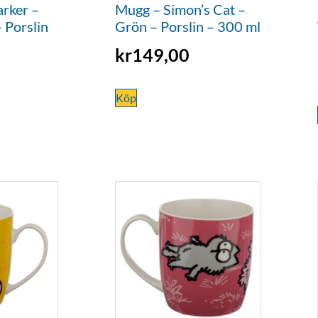
arker –
Mugg – Simon’s Cat –
 Porslin
Grön – Porslin – 300 ml
kr
149,00
Köp