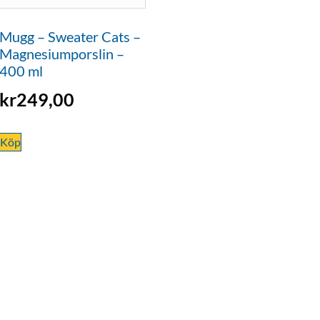
Mugg – Sweater Cats –
Magnesiumporslin –
400 ml
kr
249,00
Köp