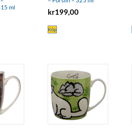
415 ml
kr
199,00
Köp