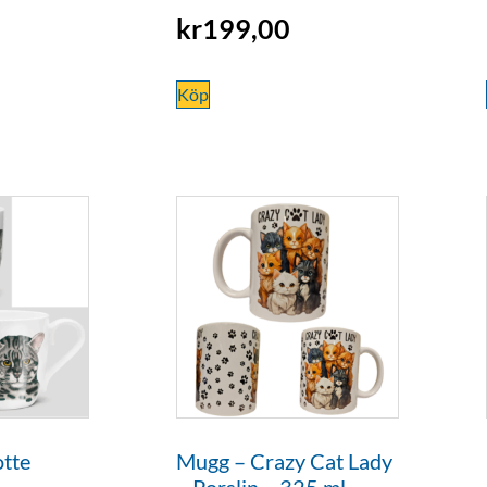
kr
199,00
Köp
tte
Mugg – Crazy Cat Lady
 –
– Porslin – 325 ml