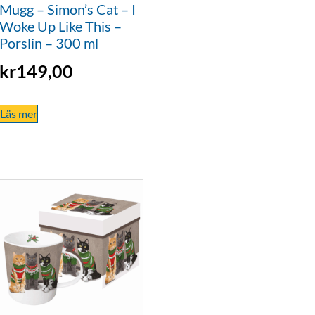
Mugg – Simon’s Cat – I
Woke Up Like This –
Porslin – 300 ml
kr
149,00
Läs mer