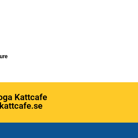
ure
oga Kattcafe
attcafe.se