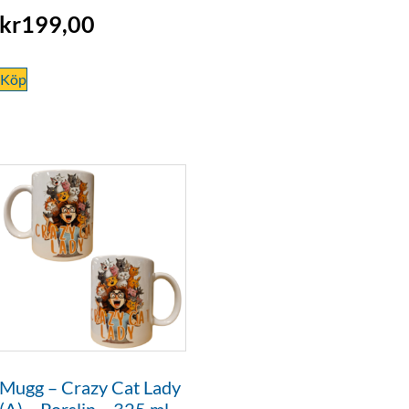
kr
199,00
Köp
Mugg – Crazy Cat Lady
(A) – Porslin – 325 ml