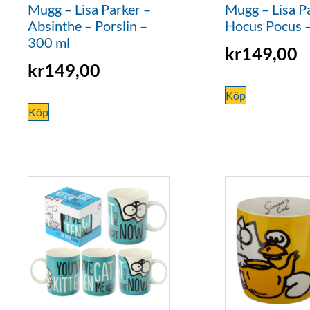
Mugg – Lisa Parker –
Mugg – Lisa P
Absinthe – Porslin –
Hocus Pocus –
300 ml
kr
149,00
kr
149,00
Köp
Köp