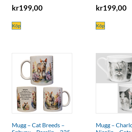
kr
199,00
kr
199,00
Köp
Köp
Mugg – Cat Breeds –
Mugg – Charlo
Sphynx – Porslin – 325
Nicolin – Cats