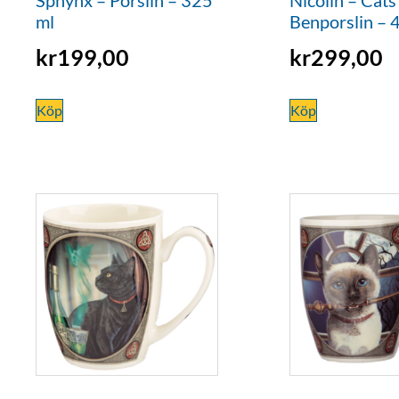
ml
Benporslin – 
kr
199,00
kr
299,00
Köp
Köp