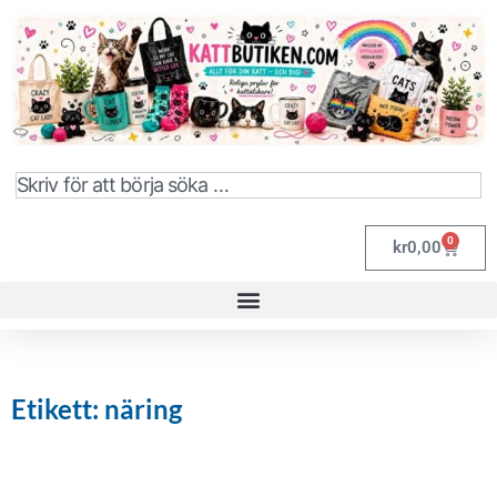
0
kr
0,00
Etikett: näring