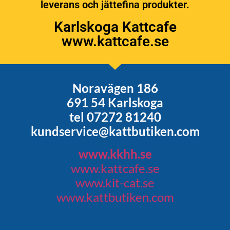
leverans och jättefina produkter.
Karlskoga Kattcafe
www.kattcafe.se
Noravägen 186
691 54 Karlskoga
tel 07272 81240
kundservice@kattbutiken.com
www.kkhh.se
www.kattcafe.se
www.kit-cat.se
www.kattbutiken.com